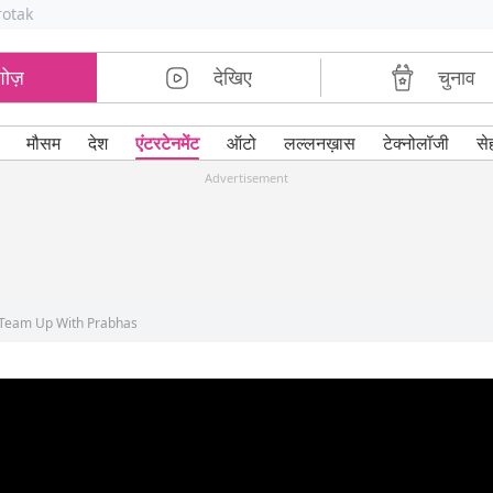
rotak
शोज़
देखिए
चुनाव
मौसम
देश
एंटरटेनमेंट
ऑटो
लल्लनख़ास
टेक्नोलॉजी
से
Advertisement
 Team Up With Prabhas