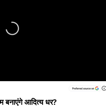
्म बनाएंगे आदित्य धर?