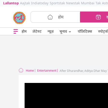
Lallantop
Aajtak
Indiatoday
Sportstak
Newstak
Mumbai Tak
Ast
होम
⌄
चुनाव
होम
लेटेस्ट
न्यूज़
पॉलिटिक्स
स्पोर्ट्स
Home
Entertainment
After Dhurandhar, Aditya Dhar May