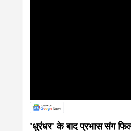
'धुरंधर' के बाद प्रभास संग फिल