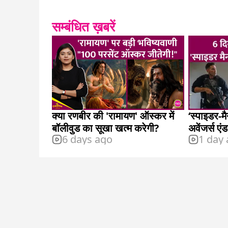
सम्बंधित ख़बरें
क्या रणबीर की 'रामायण' ऑस्कर में
‘स्पाइडर-मैन
बॉलीवुड का सूखा खत्म करेगी?
अवेंजर्स एं
6 days ago
1 day
कमाई, कम