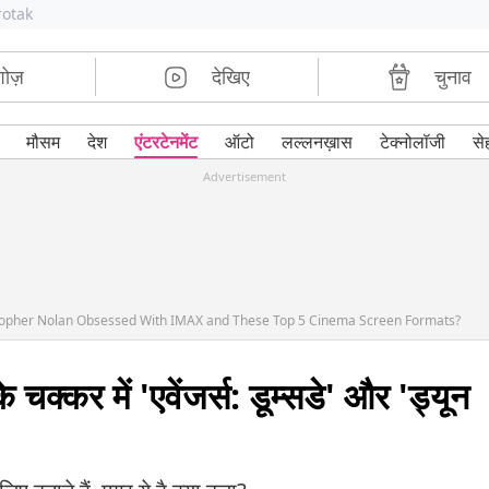
rotak
शोज़
देखिए
चुनाव
मौसम
देश
एंटरटेनमेंट
ऑटो
लल्लनख़ास
टेक्नोलॉजी
से
Advertisement
topher Nolan Obsessed With IMAX and These Top 5 Cinema Screen Formats?
चक्कर में 'एवेंजर्स: डूम्सडे' और 'ड्यून