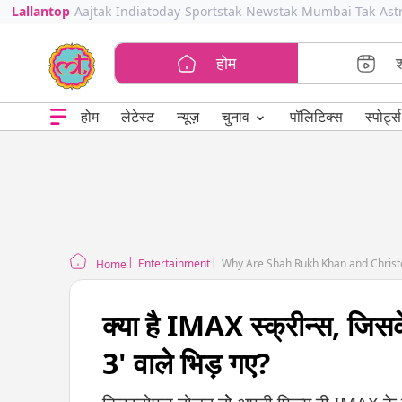
Lallantop
Aajtak
Indiatoday
Sportstak
Newstak
Mumbai Tak
Ast
होम
⌄
चुनाव
होम
लेटेस्ट
न्यूज़
पॉलिटिक्स
स्पोर्ट्स
Entertainment
Why Are Shah Rukh Khan and Chris
Home
क्या है IMAX स्क्रीन्स, जिसके 
3' वाले भिड़ गए?