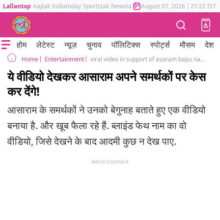
Lallantop
Aajtak
Indiatoday
Sportstak
Newstak
Mumbai Tak
August 07, 2026
Astrotak
|
21:22 IST
होम
लेटेस्ट
न्यूज़
चुनाव
पॉलिटिक्स
स्पोर्ट्स
मौसम
देश
Entertainment
viral video in support of asaram bapu named blind faith, showing how he trapped by media
Home
ये वीडियो देखकर आसाराम अपने समर्थकों पर केस
कर देंगे!
आसाराम के समर्थकों ने उनको बेगुनाह बताते हुए एक वीडियो
बनाया है. और खूब फैला रहे हैं. ब्लाइंड फेथ नाम का वो
वीडियो, जिसे देखने के बाद आदमी कुछ न देख पाए.
Advertisement