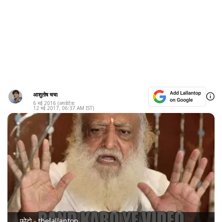
आशुतोष चचा
6 मई 2016
(अपडेटेड:
12 मई 2017
,
06:37 AM
IST)
फोटो - thelallantop