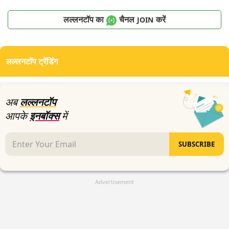
लल्लनटॉप का
चैनल
करें
JOIN
लल्लनटॉप ट्रेंडिंग
अब
लल्लनटॉप
आपके
इनबॉक्स
में
SUBSCRIBE
Advertisement