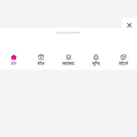
Advertisement
होम
शोज़
फटाफट
सुनिए
शॉर्ट्स
(
)
Top Shows
LallanKhas News
Entertainment
News
The Lallantop Show
Hindi Satire & Humor
Duniyadaari
Lallankhas Specials
Guest in the
Breaking News
Entertainment News
Newsroom
Top Political News
Hindi
Netanagri
Hindi
Top stories Cinema
Lallantop Baithki
Top History News
Entertainment Special
Kharcha Paani
Real Stories News
News
Aasan Bhasha Mein
Latest Political News
Top movies series
Social List
Top Literature News
review
Tarikh
Top Persons News
Latest Entertainment
Sehat
Top Profiles
News
The Cinema Show
Viral News