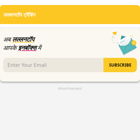
seconds
of
लल्लनटॉप ट्रेंडिंग
0
seconds
अब
लल्लनटॉप
आपके
इनबॉक्स
में
SUBSCRIBE
Advertisement