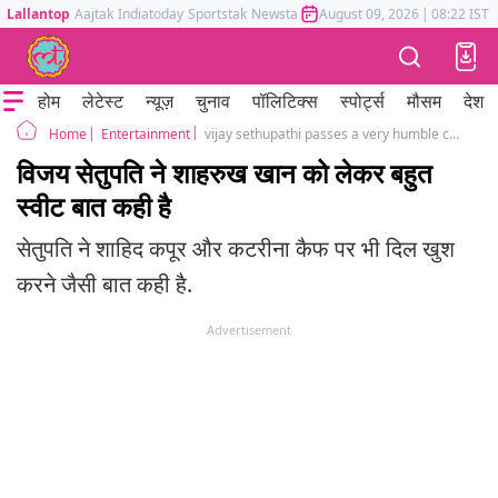
Lallantop
Aajtak
Indiatoday
Sportstak
Newstak
Mumbai Tak
August 09, 2026
Astrotak
|
08:22 IST
होम
लेटेस्ट
न्यूज़
चुनाव
पॉलिटिक्स
स्पोर्ट्स
मौसम
देश
Entertainment
vijay sethupathi passes a very humble comment on Shahrukh Khan Katrina Kaif sahid kapoor
Home
विजय सेतुपति ने शाहरुख खान को लेकर बहुत
स्वीट बात कही है
सेतुपति ने शाहिद कपूर और कटरीना कैफ पर भी दिल खुश
करने जैसी बात कही है.
Advertisement