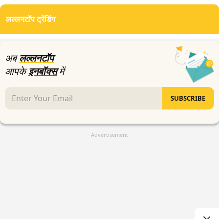
seconds
of
लल्लनटॉप ट्रेंडिंग
2
minutes,
47
seconds
अब
लल्लनटॉप
आपके
इनबॉक्स
में
SUBSCRIBE
Advertisement