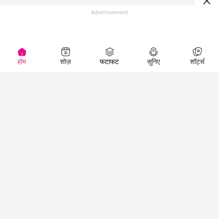
Advertisement
होम
शोज़
फटाफट
सुनिए
शॉर्ट्स
(
)
Top Shows
LallanKhas News
Entertainment
News
The Lallantop Show
Hindi Satire & Humor
Duniyadaari
Lallankhas Specials
Guest in the
Breaking News
Entertainment News
Newsroom
Top Political News
Hindi
Netanagri
Hindi
Top stories Cinema
Lallantop Baithki
Top History News
Entertainment Special
Kharcha Paani
Real Stories News
News
Aasan Bhasha Mein
Latest Political News
Top movies series
Social List
Top Literature News
review
Tarikh
Top Persons News
Latest Entertainment
Sehat
Top Profiles
News
The Cinema Show
Viral News
Business News
Technology
Top News
News
Business News in
Breaking News Hindi
Hindi
Top News Hindi
Latest Business News
Technology News in
Latest News Hindi