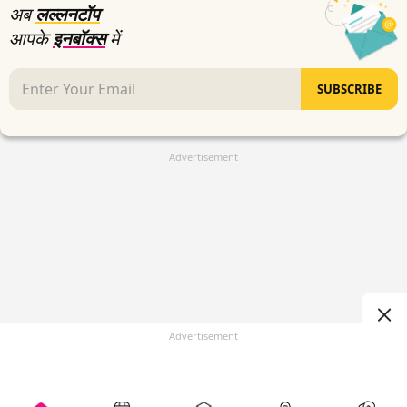
अब
लल्लनटॉप
आपके
इनबॉक्स
में
SUBSCRIBE
Advertisement
Advertisement