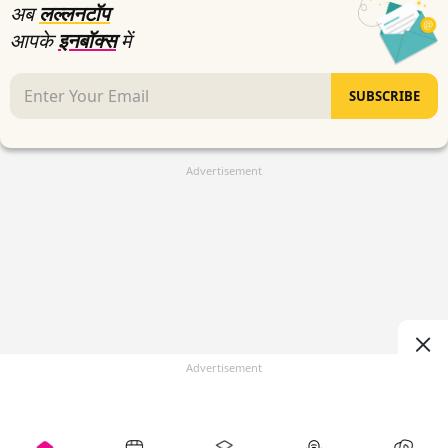
अब
लल्लनटॉप
आपके
इनबॉक्स
में
SUBSCRIBE
Advertisement
Advertisement