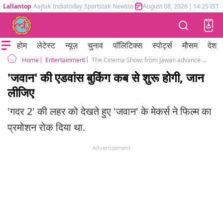
Lallantop
Aajtak
Indiatoday
Sportstak
Newstak
Mumbai Tak
August 08, 2026
Astrotak
|
14:25 IST
होम
लेटेस्ट
न्यूज़
चुनाव
पॉलिटिक्स
स्पोर्ट्स
मौसम
देश
Entertainment
The Cinema Show: from Jawan advance booking to Imran Khan next movie and Alia Bhatt's spy universe film update
Home
'जवान' की एडवांस बुकिंग कब से शुरू होगी, जान
लीजिए
'गदर 2' की लहर को देखते हुए 'जवान' के मेकर्स ने फिल्म का
प्रमोशन रोक दिया था.
Advertisement