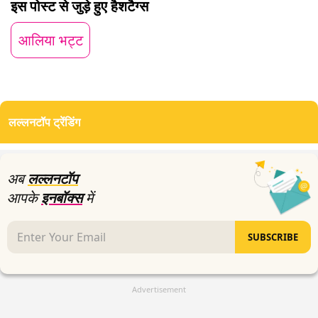
इस पोस्ट से जुड़े हुए हैशटैग्स
4
minutes,
31
आलिया भट्ट
seconds
लल्लनटॉप ट्रेंडिंग
अब
लल्लनटॉप
आपके
इनबॉक्स
में
SUBSCRIBE
Advertisement