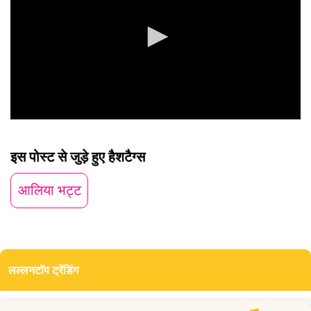
0
seconds
of
इस पोस्ट से जुड़े हुए हैशटैग्स
0
seconds
आलिया भट्ट
लल्लनटॉप ट्रेंडिंग