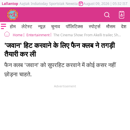
Lallantop
Aajtak
Indiatoday
Sportstak
Newstak
Mumbai Tak
August 09, 2026
Astrotak
|
05:32 IST
होम
लेटेस्ट
न्यूज़
चुनाव
पॉलिटिक्स
स्पोर्ट्स
मौसम
देश
Entertainment
The Cinema Show: From Akelli trailer, Shahrukh Khan's Jawan and Sunny Deol's Gadar 2 update
Home
'जवान' हिट करवाने के लिए फैन क्लब ने तगड़ी
तैयारी कर ली
फैन क्लब 'जवान' को सुपरहिट करवाने में कोई कसर नहीं
छोड़ना चाहते.
Advertisement