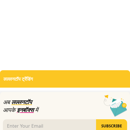
लल्लनटॉप ट्रेंडिंग
अब
लल्लनटॉप
आपके
इनबॉक्स
में
SUBSCRIBE