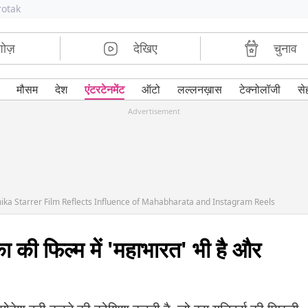
rotak
शोज़
देखिए
चुनाव
मौसम
देश
एंटरटेनमेंट
ऑटो
लल्लनख़ास
टेक्नोलॉजी
से
Advertisement
a Starrer Film Reflects Influence of Mahabharata and Instagram Reels
का की फिल्म में 'महाभारत' भी है और