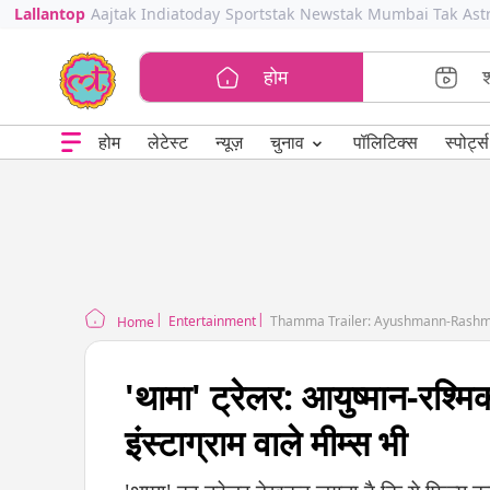
Lallantop
Aajtak
Indiatoday
Sportstak
Newstak
Mumbai Tak
Ast
होम
⌄
चुनाव
होम
लेटेस्ट
न्यूज़
पॉलिटिक्स
स्पोर्ट्स
Entertainment
Thamma Trailer: Ayushmann-Rashmik
Home
'थामा' ट्रेलर: आयुष्मान-रश्मि
इंस्टाग्राम वाले मीम्स भी