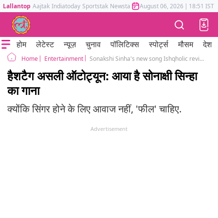
Lallantop
Aajtak
Indiatoday
Sportstak
Newstak
Mumbai Tak
August 06, 2026
Astrotak
|
18:51 IST
होम
लेटेस्ट
न्यूज़
चुनाव
पॉलिटिक्स
स्पोर्ट्स
मौसम
देश
Entertainment
Sonakshi Sinha's new song Ishqholic review
Home
हैशटैग असली ऑटोट्यून: आया है सोनाक्षी सिन्हा
का गाना
क्योंकि सिंगर होने के लिए आवाज नहीं, 'फील' चाहिए.
Advertisement