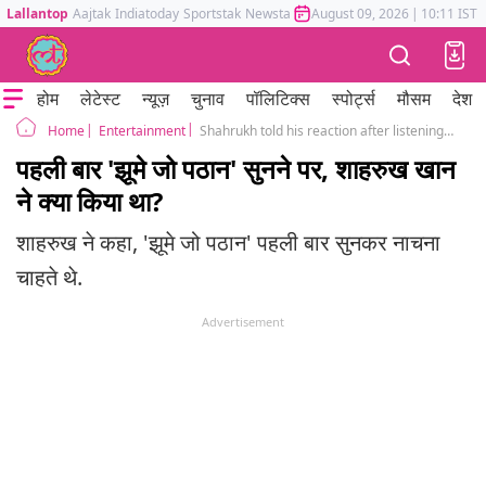
Lallantop
Aajtak
Indiatoday
Sportstak
Newstak
Mumbai Tak
August 09, 2026
Astrotak
|
10:11 IST
होम
लेटेस्ट
न्यूज़
चुनाव
पॉलिटिक्स
स्पोर्ट्स
मौसम
देश
Entertainment
Shahrukh told his reaction after listening to the song Jhoome Jo Pathan
Home
पहली बार 'झूमे जो पठान' सुनने पर, शाहरुख खान
ने क्या किया था?
शाहरुख ने कहा, 'झूमे जो पठान' पहली बार सुनकर नाचना
चाहते थे.
Advertisement