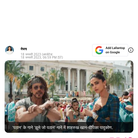
मेघना
18 जनवरी 2023
(अपडेटेड:
18 जनवरी 2023
,
06:59 PM
IST)
'पठान' के गाने 'झूमे जो पठान' गाने में शाहरुख खान-दीपिका पादुकोण.