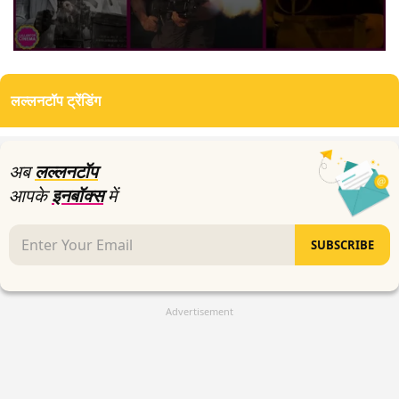
0
seconds
of
लल्लनटॉप ट्रेंडिंग
2
minutes,
21
seconds
अब
लल्लनटॉप
आपके
इनबॉक्स
में
SUBSCRIBE
Advertisement