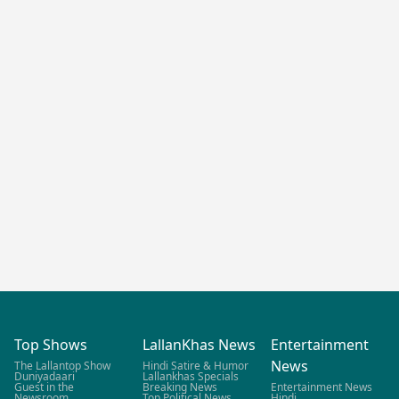
Top Shows
LallanKhas News
Entertainment
News
The Lallantop Show
Hindi Satire & Humor
Duniyadaari
Lallankhas Specials
Guest in the
Breaking News
Entertainment News
Newsroom
Top Political News
Hindi