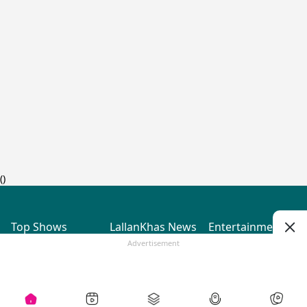
(
)
Top Shows
LallanKhas News
Entertainment
News
The Lallantop Show
Hindi Satire & Humor
Advertisement
Duniyadaari
Lallankhas Specials
Guest in the
Breaking News
Entertainment News
Newsroom
Top Political News
Hindi
Netanagri
Hindi
Top stories Cinema
Lallantop Baithki
Top History News
Entertainment Special
Kharcha Paani
Real Stories News
News
Aasan Bhasha Mein
Latest Political News
Top movies series