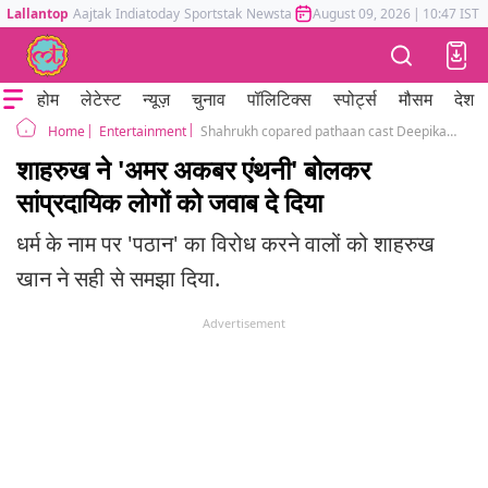
Lallantop
Aajtak
Indiatoday
Sportstak
Newstak
Mumbai Tak
August 09, 2026
Astrotak
|
10:47 IST
होम
लेटेस्ट
न्यूज़
चुनाव
पॉलिटिक्स
स्पोर्ट्स
मौसम
देश
Entertainment
Shahrukh copared pathaan cast Deepika padukone john abraham and himself to amar akbar anthony
Home
शाहरुख ने 'अमर अकबर एंथनी' बोलकर
सांप्रदायिक लोगों को जवाब दे दिया
धर्म के नाम पर 'पठान' का विरोध करने वालों को शाहरुख
खान ने सही से समझा दिया.
Advertisement