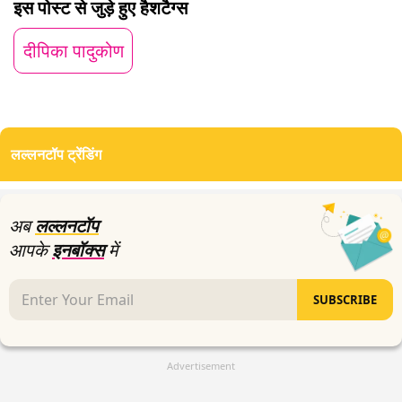
इस पोस्ट से जुड़े हुए हैशटैग्स
0
seconds
दीपिका पादुकोण
लल्लनटॉप ट्रेंडिंग
अब
लल्लनटॉप
आपके
इनबॉक्स
में
SUBSCRIBE
Advertisement