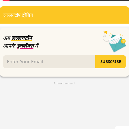
0
seconds
of
लल्लनटॉप ट्रेंडिंग
2
minutes,
7
seconds
अब
लल्लनटॉप
आपके
इनबॉक्स
में
SUBSCRIBE
Advertisement