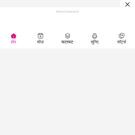
Advertisement
होम
शोज़
फटाफट
सुनिए
शॉर्ट्स
(
)
Top Shows
LallanKhas News
Entertainment
News
The Lallantop Show
Hindi Satire & Humor
Duniyadaari
Lallankhas Specials
Guest in the
Breaking News
Entertainment News
Newsroom
Top Political News
Hindi
Netanagri
Hindi
Top stories Cinema
Lallantop Baithki
Top History News
Entertainment Special
Kharcha Paani
Real Stories News
News
Aasan Bhasha Mein
Latest Political News
Top movies series
Social List
Top Literature News
review
Tarikh
Top Persons News
Latest Entertainment
Sehat
Top Profiles
News
The Cinema Show
Viral News
Business News
Technology
Top News
News
Business News in
Breaking News Hindi
Hindi
Top News Hindi