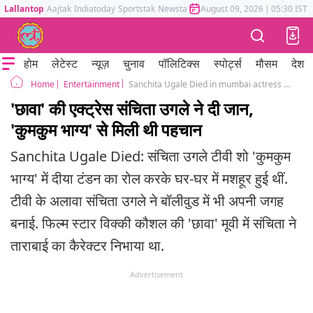
Lallantop
Aajtak
Indiatoday
Sportstak
Newstak
Mumbai Tak
August 09, 2026
Astrotak
|
05:30 IST
होम
लेटेस्ट
न्यूज़
चुनाव
पॉलिटिक्स
स्पोर्ट्स
मौसम
देश
Entertainment
Sanchita Ugale Died in mumbai actress aacted in Kumkum Bhagya Chhaava movie
Home
'छावा' की एक्ट्रेस संचिता उगले ने दी जान,
'कुमकुम भाग्य' से मिली थी पहचान
Sanchita Ugale Died: संचिता उगले टीवी शो 'कुमकुम
भाग्य' में दीया टंडन का रोल करके घर-घर में मशहूर हुई थीं.
टीवी के अलावा संचिता उगले ने बॉलीवुड में भी अपनी जगह
बनाई. फिल्म स्टार विक्की कौशल की 'छावा' मूवी में संचिता ने
ताराबाई का कैरेक्टर निभाया था.
Advertisement