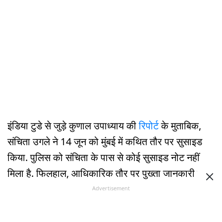
इंडिया टुडे से जुड़े कुणाल उपाध्याय की
रिपोर्ट
के मुताबिक,
संचिता उगले ने 14 जून को मुंबई में कथित तौर पर सुसाइड
किया. पुलिस को संचिता के पास से कोई सुसाइड नोट नहीं
मिला है. फिलहाल, आधिकारिक तौर पर पुख्ता जानकारी नहीं
है कि संचिता ने अपनी जान लेने का कदम क्यों उठाया.
Advertisement
एंटरटेनमेंट की दुनिया में उनका आखिरी शो 'साजन घर' था,
जो 14 जनवरी 2026 को दंगल टीवी पर रिलीज हुआ था.