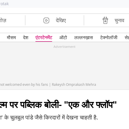
rotak
शोज़
देखिए
चुनाव
मौसम
देश
एंटरटेनमेंट
ऑटो
लल्लनख़ास
टेक्नोलॉजी
से
Advertisement
 not welcomed even by his fans | Rakeysh Omprakash Mehra
्म पर पब्लिक बोली- "एक और फ्लॉप"
 चुलबुल पांडे जैसे किरदारों में देखना चाहती है.