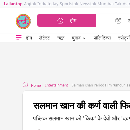
Lallantop
Aajtak
Indiatoday
Sportstak
Newstak
Mumbai Tak
Ast
होम
⌄
चुनाव
होम
लेटेस्ट
न्यूज़
पॉलिटिक्स
स्पोर्ट्स
Entertainment
Salman Khan Period Film rumour is
Home
सलमान खान की कर्ण वाली फिल
पब्लिक सलमान खान को 'किक' के देवी और 'दबंग' के