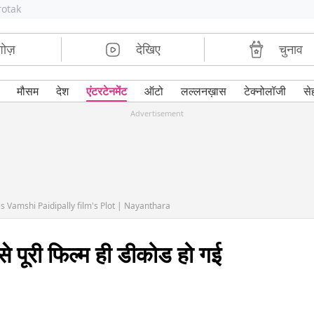
rotak
शोज़
देखिए
चुनाव
मौसम
देश
एंटरटेनमेंट
ऑटो
लल्लनख़ास
टेक्नोलॉजी
से
Advertisement
Vamshi Paidipally film's Plot | Nayanthara
पूरी फिल्म ही डीकोड हो गई