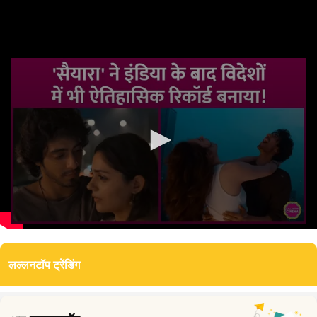
वीडियो: सैयारा ने ओवरसीज कलेक्शन के मामले में भी बनाया
रिकॉर्ड
0
seconds
of
लल्लनटॉप ट्रेंडिंग
0
seconds