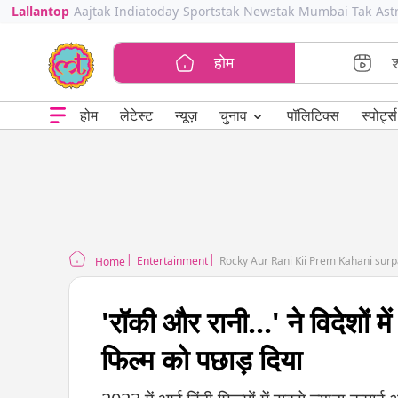
Lallantop
Aajtak
Indiatoday
Sportstak
Newstak
Mumbai Tak
Ast
होम
⌄
चुनाव
होम
लेटेस्ट
न्यूज़
पॉलिटिक्स
स्पोर्ट्स
Entertainment
Rocky Aur Rani Kii Prem Kahani surp
Home
'रॉकी और रानी...' ने विदेशों
फिल्म को पछाड़ दिया