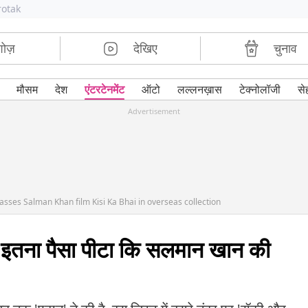
rotak
शोज़
देखिए
चुनाव
मौसम
देश
एंटरटेनमेंट
ऑटो
लल्लनख़ास
टेक्नोलॉजी
से
Advertisement
asses Salman Khan film Kisi Ka Bhai in overseas collection
 में इतना पैसा पीटा कि सलमान खान की