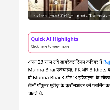
सालों पहले 'मुन्ना भाई 3' को 'मुन्ना भाई चले अमेरिका' नाम से 
Quick AI Highlights
Click here to view more
अपने 23 साल लंबे डायरेक्टोरियल करियर में
Ra
Munna Bhai फ्रैंचाइज़, PK और 3 Idiots को तो
वो Munna Bhai 3 और '3 इडियट्स' के सीक्वल
तीनों पॉपुलर मूवीज़ के क्रॉसओवर की प्लानिंग कर र
चाहते थे.