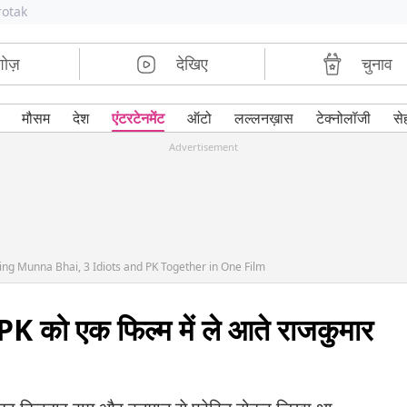
rotak
शोज़
देखिए
चुनाव
मौसम
देश
एंटरटेनमेंट
ऑटो
लल्लनख़ास
टेक्नोलॉजी
से
Advertisement
ng Munna Bhai, 3 Idiots and PK Together in One Film
 PK को एक फिल्म में ले आते राजकुमार