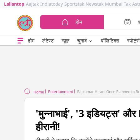
Lallantop
Aajtak
Indiatoday
Sportstak
Newstak
Mumbai Tak
Ast
होम
⌄
चुनाव
होम
लेटेस्ट
न्यूज़
पॉलिटिक्स
स्पोर्ट्स
Entertainment
Rajkumar Hirani Once Planned to Bri
Home
'मुन्नाभाई', '3 इडियट्स' और
हीरानी!