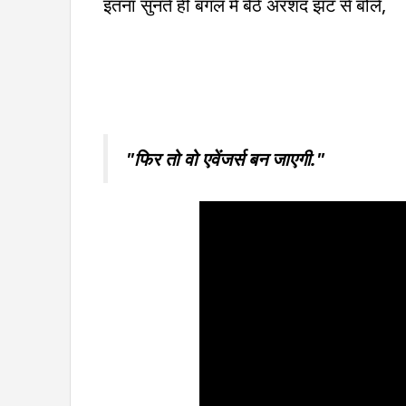
इतना सुनते ही बगल में बैठे अरशद झट से बोले,
"फिर तो वो एवेंजर्स बन जाएगी."