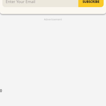
SUBSCRIBE
Advertisement
(
)