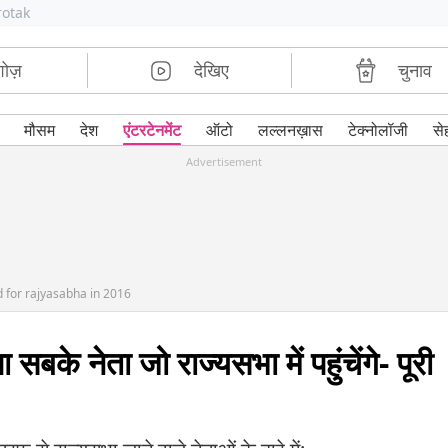
rotak
शोज़
देखिए
चुनाव
मौसम
देश
एंटरटेनमेंट
ऑटो
लल्लनख़ास
टेक्नोलॉजी
से
Advertisement
ed for rajyasabha in 2016
सबके नेता जो राज्यसभा में पहुंचेंगे- पूरी