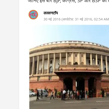
जानिए इस बार BJP, कांग्रेस, SP और BSP की तरफ
लल्लनटॉप
30 मई 2016
(अपडेटेड:
31 मई 2016
,
02:54 AM