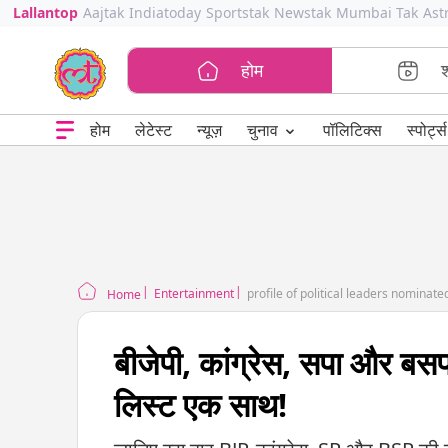
Lallantop
Aajtak
Indiatoday
Sportstak
Newstak
Mumbai Tak
Ast
होम
⌄
चुनाव
होम
लेटेस्ट
न्यूज़
पॉलिटिक्स
स्पोर्ट्स
Entertainment
profile of political leaders nominat
Home
बीजेपी, कांग्रेस, सपा और बसपा 
लिस्ट एक साथ!