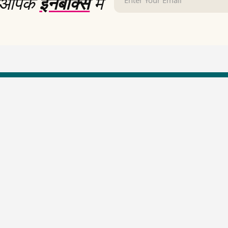
आपके
इनबॉक्स
में
LallanKhas News
Entertainment New
Hindi Satire & Humor
Entertainment News Hindi
Lallankhas Specials
Top stories Cinema
Breaking News
Entertainment Special New
Top Political News Hindi
Top movies series review
Top History News
Latest Entertainment News
Real Stories News
Latest Political News
Top Literature News
Top Persons News
Top Profiles
Viral News