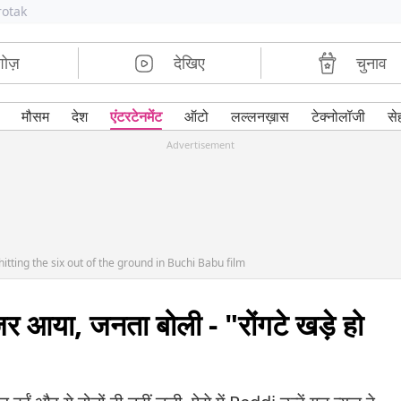
rotak
शोज़
देखिए
चुनाव
मौसम
देश
एंटरटेनमेंट
ऑटो
लल्लनख़ास
टेक्नोलॉजी
से
Advertisement
tting the six out of the ground in Buchi Babu film
र आया, जनता बोली - "रोंगटे खड़े हो