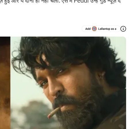
 और ये दोनों ही नहीं चली. ऐसे में Peddi उन्हें गुड न्यूज़ दे