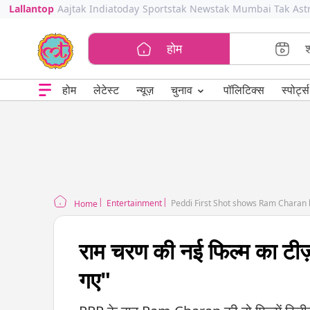
Lallantop
Aajtak
Indiatoday
Sportstak
Newstak
Mumbai Tak
Ast
होम
⌄
चुनाव
होम
लेटेस्ट
न्यूज़
पॉलिटिक्स
स्पोर्ट्स
Entertainment
Peddi First Shot shows Ram Charan hi
Home
राम चरण की नई फिल्म का टीज़
गए"