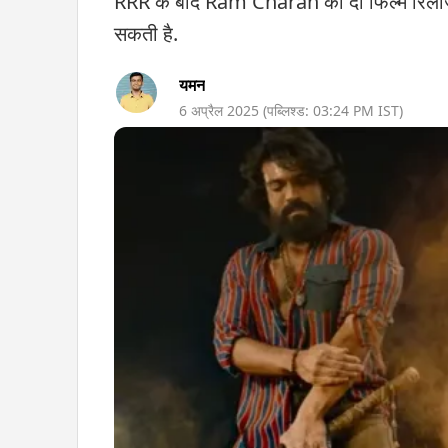
RRR के बाद Ram Charan की दो फिल्में रिलीज़ हुईं
सकती है.
यमन
6 अप्रैल 2025
(पब्लिश्ड:
03:24 PM
IST)