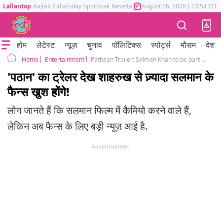
Lallantop
Aajtak
Indiatoday
Sportstak
Newstak
Mumbai Tak
August 06, 2026
Astrotak
|
03:54 IST
होम
लेटेस्ट
न्यूज़
चुनाव
पॉलिटिक्स
स्पोर्ट्स
मौसम
देश
Entertainment
Pathaan Trailer: Salman Khan to be part of Shah Rukh Khan's Pathaan Trailer
Home
'पठान' का ट्रेलर देख शाहरुख से ज़्यादा सलमान के
फैन्स खुश होंगे!
लोग जानते हैं कि सलमान फिल्म में कैमियो करने वाले हैं,
लेकिन अब फैन्स के लिए बड़ी न्यूज़ आई है.
Advertisement