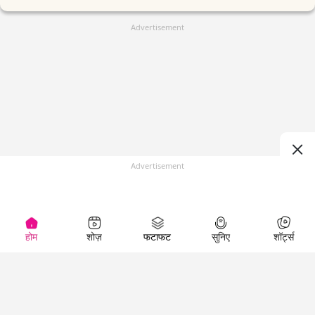
Advertisement
Advertisement
होम
शोज़
फटाफट
सुनिए
शॉर्ट्स
(
)
Top Shows
LallanKhas News
Entertainment
News
The Lallantop Show
Hindi Satire & Humor
Duniyadaari
Lallankhas Specials