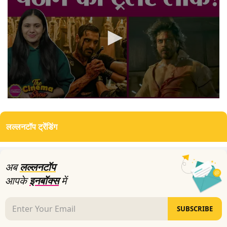
0
seconds
of
लल्लनटॉप ट्रेंडिंग
5
minutes,
34
seconds
अब
लल्लनटॉप
आपके
इनबॉक्स
में
SUBSCRIBE