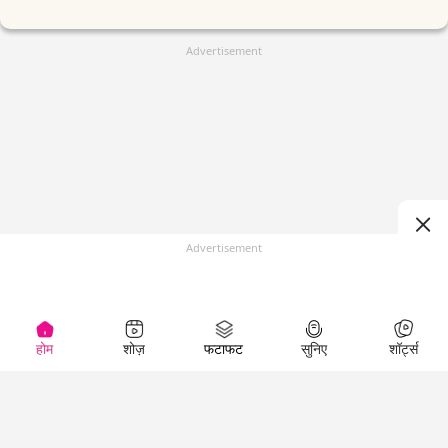
Advertisement
Advertisement
होम
शोज़
फटाफट
सुनिए
शॉर्ट्स
(
)
Top Shows
LallanKhas News
Entertainment
News
The Lallantop Show
Hindi Satire & Humor