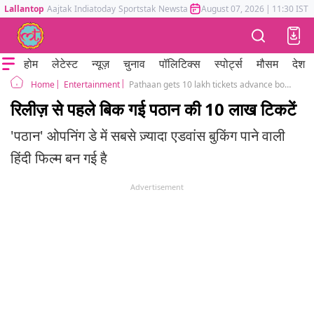
Lallantop
Aajtak
Indiatoday
Sportstak
Newstak
Mumbai Tak
August 07, 2026
Astrotak
|
11:30 IST
होम
लेटेस्ट
न्यूज़
चुनाव
पॉलिटिक्स
स्पोर्ट्स
मौसम
देश
Entertainment
Pathaan gets 10 lakh tickets advance booking before its release
Home
रिलीज़ से पहले बिक गई पठान की 10 लाख टिकटें
'पठान' ओपनिंग डे में सबसे ज़्यादा एडवांस बुकिंग पाने वाली
हिंदी फिल्म बन गई है
Advertisement