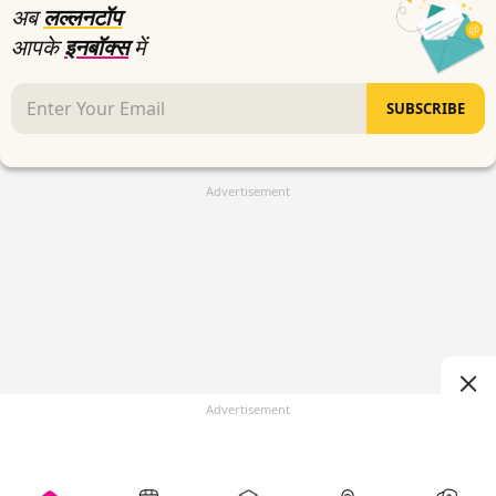
अब
लल्लनटॉप
आपके
इनबॉक्स
में
SUBSCRIBE
Advertisement
Advertisement