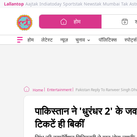
Lallantop
Aajtak
Indiatoday
Sportstak
Newstak
Mumbai Tak
Ast
होम
⌄
चुनाव
होम
लेटेस्ट
न्यूज़
पॉलिटिक्स
स्पोर्ट्स
Entertainment
Pakistan Reply To Ranveer Singh Dhu
Home
पाकिस्तान ने 'धुरंधर 2' के ज
टिकटें ही बिकीं