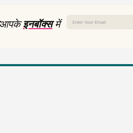
आपके
इनबॉक्स
में
LallanKhas News
Entertainment New
Hindi Satire & Humor
Entertainment News Hindi
Lallankhas Specials
Top stories Cinema
Breaking News
Entertainment Special New
Top Political News Hindi
Top movies series review
Top History News
Latest Entertainment News
Real Stories News
Latest Political News