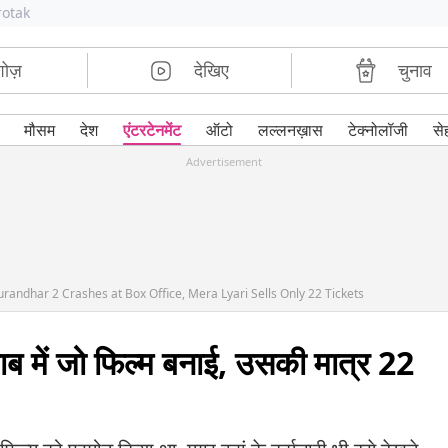
rotak
शोज़
देखिए
चुनाव
मौसम
देश
एंटरटेनमेंट
ऑटो
लल्लनख़ास
टेक्नोलॉजी
से
Advertisement
randhar 2 Crashes at Box Office, Mera Lyari Sells Only 22 Tickets
वाब में जो फिल्म बनाई, उसकी मात्र 22