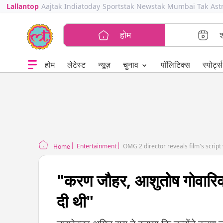
Lallantop
Aajtak
Indiatoday
Sportstak
Newstak
Mumbai Tak
Ast
होम
⌄
चुनाव
होम
लेटेस्ट
न्यूज़
पॉलिटिक्स
स्पोर्ट्स
Entertainment
OMG 2 director reveals film's script
Home
"करण जौहर, आशुतोष गोवारिक
दी थी"