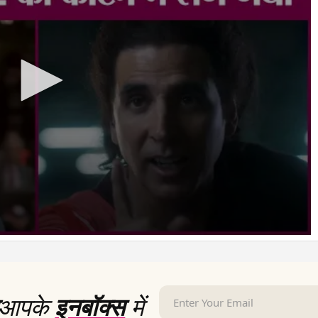
आपके
इनबॉक्स
में