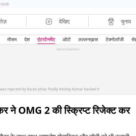
rotak
शोज़
देखिए
चुनाव
मौसम
देश
एंटरटेनमेंट
ऑटो
लल्लनख़ास
टेक्नोलॉजी
से
Advertisement
 was rejected by Karan Johar, finally Akshay Kumar backed it
र ने OMG 2 की स्क्रिप्ट रिजेक्ट कर