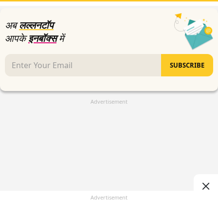
0
अब
लल्लनटॉप
आपके
इनबॉक्स
में
SUBSCRIBE
Advertisement
Advertisement