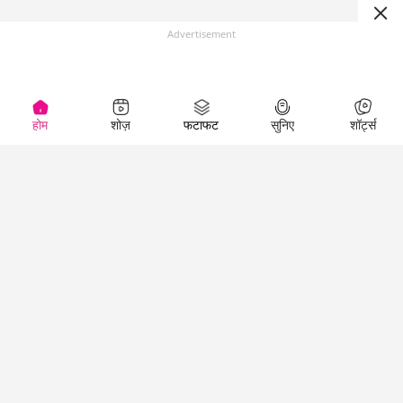
Advertisement
होम
शोज़
फटाफट
सुनिए
शॉर्ट्स
(
)
Top Shows
LallanKhas News
Entertainment
News
The Lallantop Show
Hindi Satire & Humor
Duniyadaari
Lallankhas Specials
Guest in the
Breaking News
Entertainment News
Newsroom
Top Political News
Hindi
Netanagri
Hindi
Top stories Cinema
Lallantop Baithki
Top History News
Entertainment Special
Kharcha Paani
Real Stories News
News
Aasan Bhasha Mein
Latest Political News
Top movies series
Social List
Top Literature News
review
Tarikh
Top Persons News
Latest Entertainment
Sehat
Top Profiles
News
The Cinema Show
Viral News
Business News
Technology
Top News
News
Business News in
Breaking News Hindi
Hindi
Top News Hindi