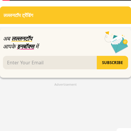
0
seconds
of
लल्लनटॉप ट्रेंडिंग
3
minutes,
14
seconds
अब
लल्लनटॉप
आपके
इनबॉक्स
में
SUBSCRIBE
Advertisement