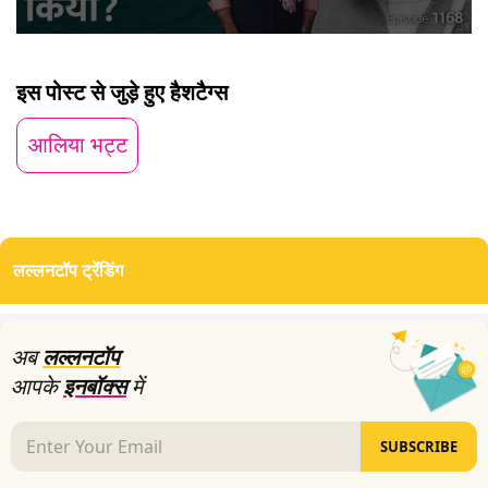
0
seconds
of
इस पोस्ट से जुड़े हुए हैशटैग्स
17
minutes,
17
आलिया भट्ट
seconds
लल्लनटॉप ट्रेंडिंग
अब
लल्लनटॉप
आपके
इनबॉक्स
में
SUBSCRIBE