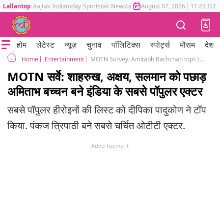
Lallantop
Aajtak
Indiatoday
Sportstak
Newstak
Mumbai Tak
August 07, 2026
Astrotak
|
11:23 IST
होम
लेटेस्ट
न्यूज़
चुनाव
पॉलिटिक्स
स्पोर्ट्स
मौसम
देश
Entertainment
MOTN Survey: Amitabh Bachchan tops the list of most popular Indian actors followed by Shahrukh Khan, Deepika Padukone is the top actress
Home
MOTN सर्वे: शाहरुख, अक्षय, सलमान को पछाड़
अमिताभ बच्चन बने इंडिया के सबसे पॉपुलर एक्टर
सबसे पॉपुलर हीरोइनों की लिस्ट को दीपिका पादुकोण ने टॉप
किया. पंकज त्रिपाठी बने सबसे चर्चित ओटीटी एक्टर.
Advertisement