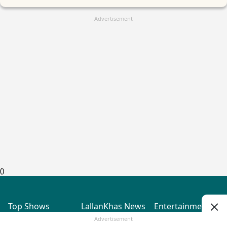
Advertisement
(
)
Top Shows
LallanKhas News
Entertainment
News
The Lallantop Show
Hindi Satire & Humor
Advertisement
Duniyadaari
Lallankhas Specials