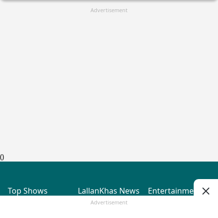
Advertisement
(
)
Top Shows
LallanKhas News
Entertainment
News
The Lallantop Show
Hindi Satire & Humor
Advertisement
Duniyadaari
Lallankhas Specials
Guest in the
Breaking News
Entertainment News