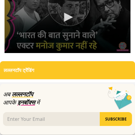
0
seconds
of
लल्लनटॉप ट्रेंडिंग
14
minutes,
17
seconds
अब
लल्लनटॉप
आपके
इनबॉक्स
में
SUBSCRIBE