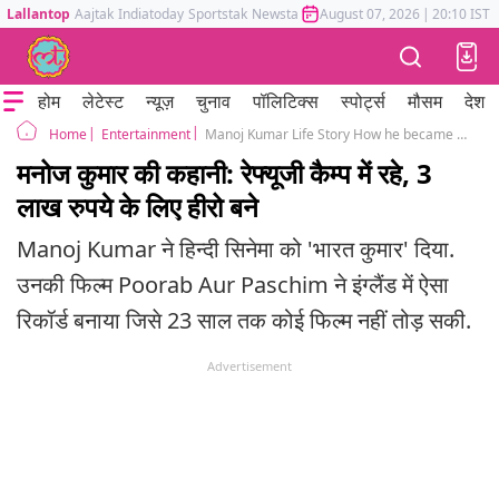
Lallantop
Aajtak
Indiatoday
Sportstak
Newstak
Mumbai Tak
August 07, 2026
Astrotak
|
20:10 IST
होम
लेटेस्ट
न्यूज़
चुनाव
पॉलिटिक्स
स्पोर्ट्स
मौसम
देश
Entertainment
Manoj Kumar Life Story How he became Bharat Kumar and changed Hindi Cinema
Home
मनोज कुमार की कहानी: रेफ्यूजी कैम्प में रहे, 3
लाख रुपये के लिए हीरो बने
Manoj Kumar ने हिन्दी सिनेमा को 'भारत कुमार' दिया.
उनकी फिल्म Poorab Aur Paschim ने इंग्लैंड में ऐसा
रिकॉर्ड बनाया जिसे 23 साल तक कोई फिल्म नहीं तोड़ सकी.
Advertisement