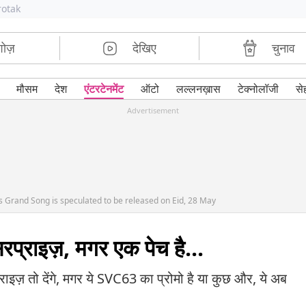
rotak
शोज़
देखिए
चुनाव
मौसम
देश
एंटरटेनमेंट
ऑटो
लल्लनख़ास
टेक्नोलॉजी
से
Advertisement
 Grand Song is speculated to be released on Eid, 28 May
रप्राइज़, मगर एक पेच है...
ाइज़ तो देंगे, मगर ये SVC63 का प्रोमो है या कुछ और, ये अब