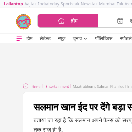
Lallantop
Aajtak
Indiatoday
Sportstak
Newstak
Mumbai Tak
Ast
होम
⌄
चुनाव
होम
लेटेस्ट
न्यूज़
पॉलिटिक्स
स्पोर्ट्स
Entertainment
Maatrubhumi: Salman Khan led films
Home
सलमान खान ईद पर देंगे बड़ा स
बताया जा रहा है कि सलमान अपने फैन्स को सरप्र
तक राज़ ही है.