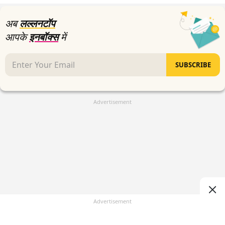
seconds
अब
लल्लनटॉप
आपके
इनबॉक्स
में
SUBSCRIBE
Advertisement
Advertisement