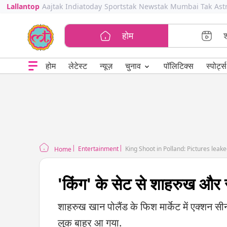
Lallantop
Aajtak
Indiatoday
Sportstak
Newstak
Mumbai Tak
Ast
होम
⌄
चुनाव
होम
लेटेस्ट
न्यूज़
पॉलिटिक्स
स्पोर्ट्स
Entertainment
King Shoot in Polland: Pictures lea
Home
'किंग' के सेट से शाहरुख और 
शाहरुख खान पोलैंड के फिश मार्केट में एक्शन 
लुक बाहर आ गया.