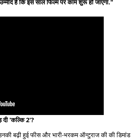
 उम्मीद है कि इस साल फिल्म पर काम शुरू हो जाएगा."
़ दी 'कल्कि 2'?
. उनकी बढ़ी हुई फीस और भारी-भरकम ऑन्टुराज की की डिमांड