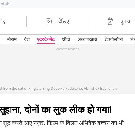
rotak
शोज़
देखिए
चुनाव
मौसम
देश
एंटरटेनमेंट
ऑटो
लल्लनख़ास
टेक्नोलॉजी
से
Advertisement
ked from the set of King starring Deepika Padukone, Abhishek Bachchan
सुहाना, दोनों का लुक लीक हो गया!
सीन शूट करते आए नज़र. फिल्म के विलन अभिषेक बच्चन का भी