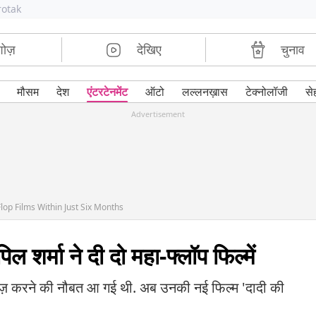
rotak
शोज़
देखिए
चुनाव
मौसम
देश
एंटरटेनमेंट
ऑटो
लल्लनख़ास
टेक्नोलॉजी
से
Advertisement
op Films Within Just Six Months
 शर्मा ने दी दो महा-फ्लॉप फिल्में
लीज़ करने की नौबत आ गई थी. अब उनकी नई फिल्म 'दादी की