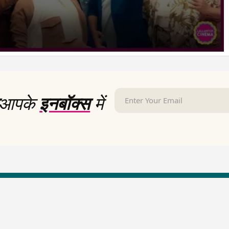
आपके
इनबॉक्स
में
LallanKhas News
Entertainment New
Hindi Satire & Humor
Entertainment News Hindi