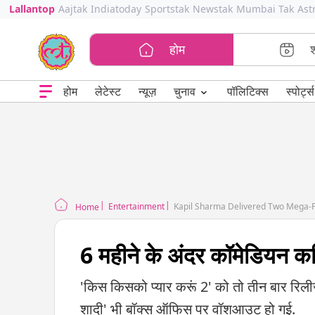
Lallantop
Aajtak
Indiatoday
Sportstak
Newstak
Mumbai Tak
Ast
होम
⌄
चुनाव
होम
लेटेस्ट
न्यूज़
पॉलिटिक्स
स्पोर्ट्स
Entertainment
Kapil Sharma Delivered Two Mega-Fl
Home
6 महीने के अंदर कॉमेडियन कपिल
'किस किसको प्यार करूं 2' को तो तीन बार रि
शादी' भी बॉक्स ऑफिस पर वॉशआउट हो गई.