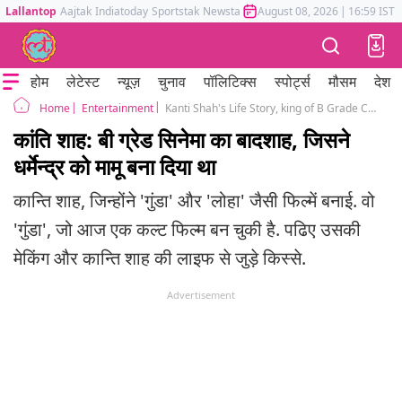
Lallantop
Aajtak
Indiatoday
Sportstak
Newstak
Mumbai Tak
August 08, 2026
Astrotak
|
16:59 IST
होम
लेटेस्ट
न्यूज़
चुनाव
पॉलिटिक्स
स्पोर्ट्स
मौसम
देश
Entertainment
Kanti Shah's Life Story, king of B Grade Cinema, who made films like Gunda and Loha
Home
कांति शाह: बी ग्रेड सिनेमा का बादशाह, जिसने
धर्मेन्द्र को मामू बना दिया था
कान्ति शाह, जिन्होंने 'गुंडा' और 'लोहा' जैसी फिल्में बनाई. वो
'गुंडा', जो आज एक कल्ट फिल्म बन चुकी है. पढिए उसकी
मेकिंग और कान्ति शाह की लाइफ से जुड़े किस्से.
Advertisement