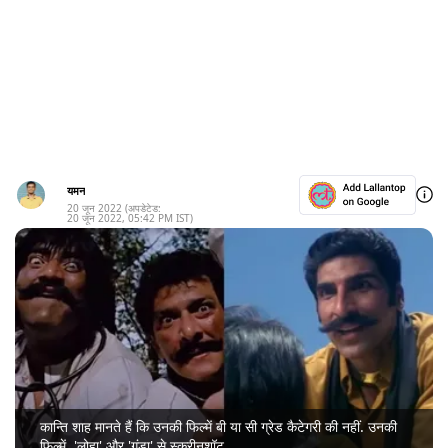
यमन
20 जून 2022
(अपडेटेड:
20 जून 2022
,
05:42 PM
IST)
कान्ति शाह मानते हैं कि उनकी फिल्में बी या सी ग्रेड कैटेगरी की नहीं. उनकी
फिल्में, 'लोहा' और 'गुंडा' से स्क्रीनशॉट.