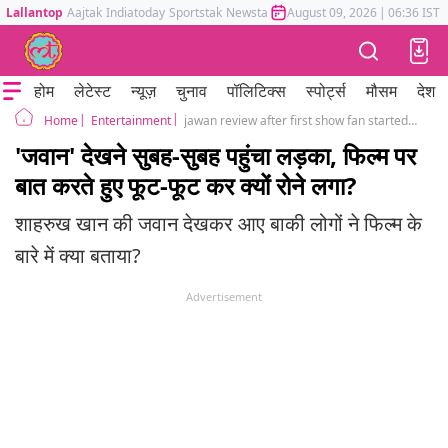
Lallantop
Aajtak
Indiatoday
Sportstak
Newstak
Mumbai Tak
August 09, 2026
Astrotak
|
06:36 IST
होम
लेटेस्ट
न्यूज़
चुनाव
पॉलिटिक्स
स्पोर्ट्स
मौसम
देश
Entertainment
jawan review after first show fan started crying video viral srk fans shahrukh khan
Home
'जवान' देखने सुबह-सुबह पहुंचा लड़का, फिल्म पर
बात करते हुए फूट-फूट कर क्यों रोने लगा?
शाहरुख खान की जवान देखकर आए बाकी लोगों ने फिल्म के
बारे में क्या बताया?
Advertisement