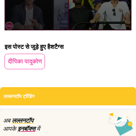
0
seconds
of
इस पोस्ट से जुड़े हुए हैशटैग्स
2
minutes,
18
दीपिका पादुकोण
seconds
लल्लनटॉप ट्रेंडिंग
अब
लल्लनटॉप
आपके
इनबॉक्स
में