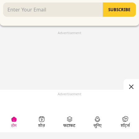
SUBSCRIBE
Advertisement
Advertisement
होम
शोज़
फटाफट
सुनिए
शॉर्ट्स
(
)