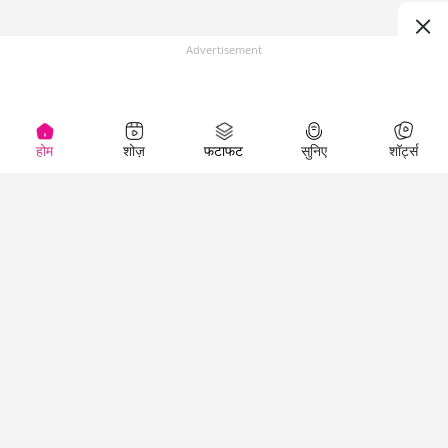
Advertisement
होम
शोज़
फटाफट
सुनिए
शॉर्ट्स
(
)
Top Shows
LallanKhas News
Entertainment
News
The Lallantop Show
Hindi Satire & Humor
Duniyadaari
Lallankhas Specials
Guest in the
Breaking News
Entertainment News
Newsroom
Top Political News
Hindi
Netanagri
Hindi
Top stories Cinema
Lallantop Baithki
Top History News
Entertainment Special
Kharcha Paani
Real Stories News
News
Aasan Bhasha Mein
Latest Political News
Top movies series
Social List
Top Literature News
review
Tarikh
Top Persons News
Latest Entertainment
Sehat
Top Profiles
News
The Cinema Show
Viral News
Business News
Technology
Top News
News
Business News in
Breaking News Hindi