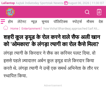
Lallantop
Aajtak
Indiatoday
Sportstak
Newstak
Mumbai Tak
August 06, 2026
Astrotak
|
11:30 IST
होम
लेटेस्ट
न्यूज़
चुनाव
पॉलिटिक्स
स्पोर्ट्स
मौसम
देश
Entertainment
how Vishal Bhardwaj approached Saif Ali Khan for Omkara's Langda Tyagi
Home
शहरी कूल ड्यूड के रोल करने वाले सैफ अली खान
को 'ओमकारा' के लंगड़ा त्यागी का रोल कैसे मिला?
लंगड़ा त्यागी के किरदार ने सैफ का करियर पलट दिया. वो
इससे पहले ज़्यादातर अर्बन कूल ड्यूड वाले किरदार किया
करते थे. लंगड़ा त्यागी ने उन्हें एक समर्थ अभिनेता के तौर पर
स्थापित किया.
Advertisement