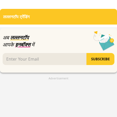
लल्लनटॉप ट्रेंडिंग
अब
लल्लनटॉप
आपके
इनबॉक्स
में
SUBSCRIBE
Advertisement