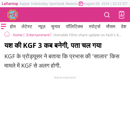
Lallantop
Aajtak
Indiatoday
Sportstak
Newstak
Mumbai Tak
August 09, 2026
Astrotak
|
02:25 IST
होम
लेटेस्ट
न्यूज़
चुनाव
पॉलिटिक्स
स्पोर्ट्स
मौसम
देश
Entertainment
Homable Films share update on Yash's KGF 3 and Prabhas's Salaar
Home
यश की KGF 3 कब बनेगी, पता चल गया
KGF के प्रोड्यूसर ने बताया कि प्रभास की 'सालार' किस
मामले में KGF से अलग होगी.
Advertisement