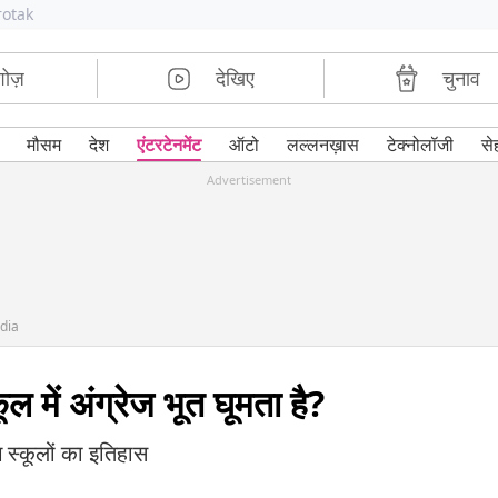
rotak
शोज़
देखिए
चुनाव
मौसम
देश
एंटरटेनमेंट
ऑटो
लल्लनख़ास
टेक्नोलॉजी
से
Advertisement
ndia
ल में अंग्रेज भूत घूमता है?
िंग स्कूलों का इतिहास