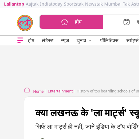
Lallantop
Aajtak
Indiatoday
Sportstak
Newstak
Mumbai Tak
Ast
होम
⌄
चुनाव
होम
लेटेस्ट
न्यूज़
पॉलिटिक्स
स्पोर्ट्स
Entertainment
History of top boarding schools of I
Home
क्या लखनऊ के 'ला मार्ट्स' स्कू
सिर्फ ला मार्ट्स ही नहीं, जानें इंडिया के टॉप बोर्ड