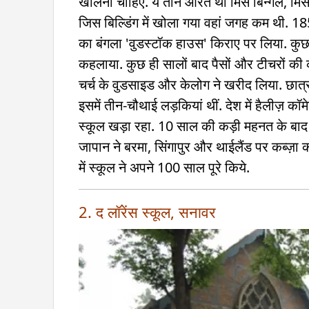
खोलना चाहिए. ये तीन औरतें थीं मिस बिन्गेल, म
जिस बिल्डिंग में खोला गया वहां जगह कम थी. 185
का बंगला 'वुडस्टॉक हाउस' किराए पर लिया. कु
कहलाया. कुछ ही सालों बाद पैसों और टीचरों की
चर्च के वुडसाइड और केलोग ने खरीद लिया. छात्र
इसमें तीन-चौथाई लड़कियां थीं. देश में हैलीज़ क
स्कूल खड़ा रहा. 10 साल की कड़ी महनत के बाद 192
जापान ने बरमा, सिंगापुर और थाईलैंड पर कब्ज़ा क
में स्कूल ने अपने 100 साल पूरे किये.
2. द लॉरेंस स्कूल, सनावर