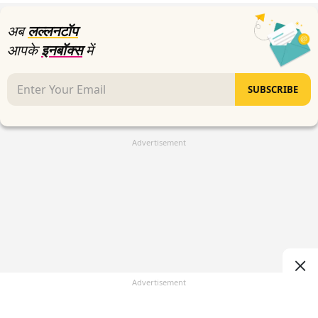
seconds
अब
लल्लनटॉप
आपके
इनबॉक्स
में
SUBSCRIBE
Advertisement
Advertisement