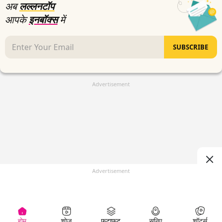
अब
लल्लनटॉप
आपके
इनबॉक्स
में
SUBSCRIBE
Advertisement
Advertisement
होम
शोज़
फटाफट
सुनिए
शॉर्ट्स