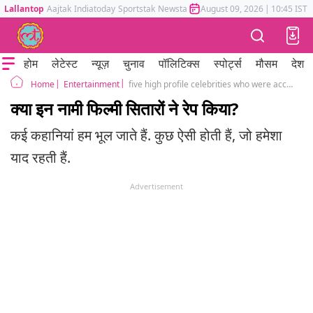
Lallantop
Aajtak
Indiatoday
Sportstak
Newstak
Mumbai Tak
August 09, 2026
Astrotak
|
10:45 IST
होम
लेटेस्ट
न्यूज़
चुनाव
पॉलिटिक्स
स्पोर्ट्स
मौसम
देश
Entertainment
five high profile celebrities who were accused of rape, scasting couch and sexual assault
Home
क्या इन नामी फिल्मी सितारों ने रेप किया?
कई कहानियां हम भूल जाते हैं. कुछ ऐसी होती हैं, जो हमेशा
याद रहती हैं.
Advertisement