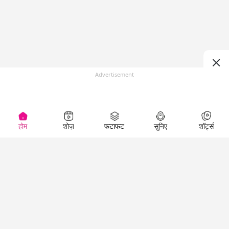
Advertisement
होम
शोज़
फटाफट
सुनिए
शॉर्ट्स
(
)
Top Shows
LallanKhas News
Entertainment
News
The Lallantop Show
Hindi Satire & Humor
Duniyadaari
Lallankhas Specials
Guest in the
Breaking News
Entertainment News
Newsroom
Top Political News
Hindi
Netanagri
Hindi
Top stories Cinema
Lallantop Baithki
Top History News
Entertainment Special
Kharcha Paani
Real Stories News
News
Aasan Bhasha Mein
Latest Political News
Top movies series
Social List
Top Literature News
review