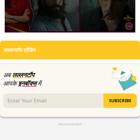
0
seconds
of
लल्लनटॉप ट्रेंडिंग
7
minutes,
40
seconds
अब
लल्लनटॉप
आपके
इनबॉक्स
में
SUBSCRIBE
Advertisement