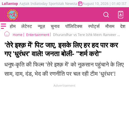
Lallantop
Aajtak
Indiatoday
Sportstak
Newstak
Mumbai Tak
August 10, 2026
Astrotak
|
01:40 IST
होम
लेटेस्ट
न्यूज़
चुनाव
पॉलिटिक्स
स्पोर्ट्स
मौसम
देश
Entertainment
Dhurandhar vs Tere Ishk Mein: Ranveer Singh led film makers offered lucrative offer to an influencer for tarnishing Dhanush Kriti sanon led film
Home
'तेरे इश्क़ में' पिट जाए, इसके लिए हर हद पार कर
गए 'धुरंधर' वाले! जनता बोली- "शर्म करो"
धनुष-कृति की फिल्म 'तेरे इश्क़ में' को नुकसान पहुंचाने के लिए
साम, दाम, दंड, भेद की रणनीति पर चल रही टीम 'धुरंधर'!
Advertisement