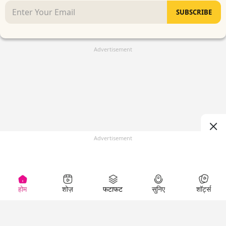
SUBSCRIBE
Advertisement
Advertisement
होम
शोज़
फटाफट
सुनिए
शॉर्ट्स
(
)