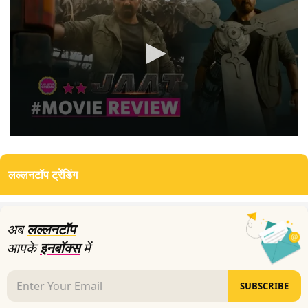
0
seconds
of
लल्लनटॉप ट्रेंडिंग
4
minutes,
13
seconds
अब
लल्लनटॉप
आपके
इनबॉक्स
में
SUBSCRIBE