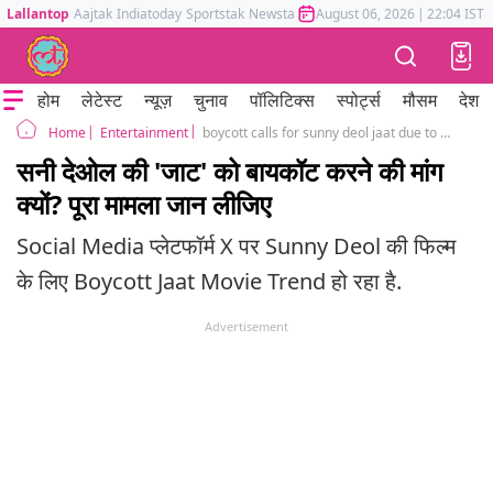
Lallantop
Aajtak
Indiatoday
Sportstak
Newstak
Mumbai Tak
August 06, 2026
Astrotak
|
22:04 IST
होम
लेटेस्ट
न्यूज़
चुनाव
पॉलिटिक्स
स्पोर्ट्स
मौसम
देश
Entertainment
boycott calls for sunny deol jaat due to misrepresentation of the LTTE
Home
सनी देओल की 'जाट' को बायकॉट करने की मांग
क्यों? पूरा मामला जान लीजिए
Social Media प्लेटफॉर्म X पर Sunny Deol की फिल्म
के लिए Boycott Jaat Movie Trend हो रहा है.
Advertisement