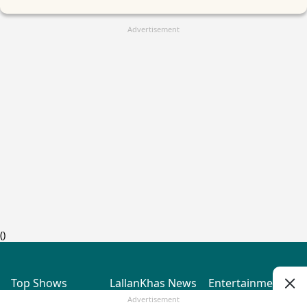
Advertisement
(
)
Top Shows
LallanKhas News
Entertainment
News
The Lallantop Show
Hindi Satire & Humor
Advertisement