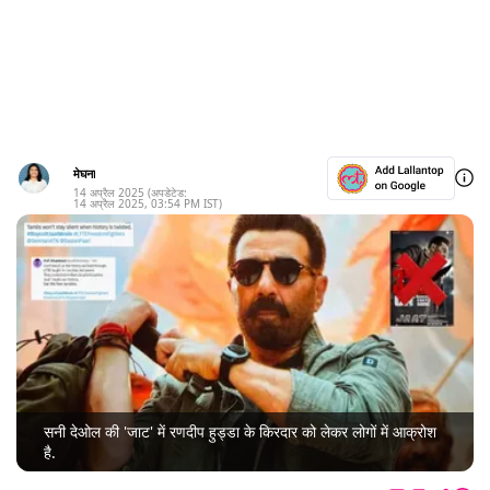
मेघना
14 अप्रैल 2025
(अपडेटेड:
14 अप्रैल 2025
,
03:54 PM
IST)
सनी देओल की 'जाट' में रणदीप हुड्डा के किरदार को लेकर लोगों में आक्रोश
है.