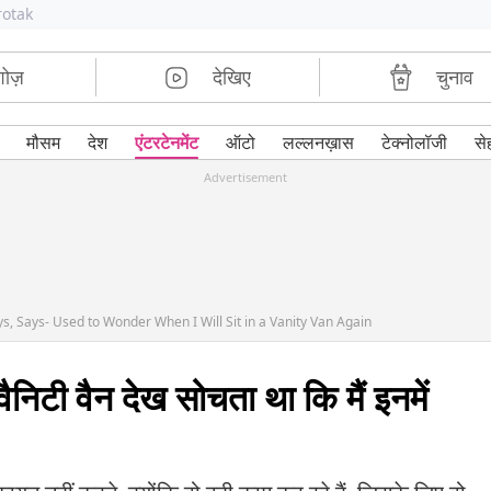
rotak
शोज़
देखिए
चुनाव
मौसम
देश
एंटरटेनमेंट
ऑटो
लल्लनख़ास
टेक्नोलॉजी
से
Advertisement
s, Says- Used to Wonder When I Will Sit in a Vanity Van Again
ैनिटी वैन देख सोचता था कि मैं इनमें