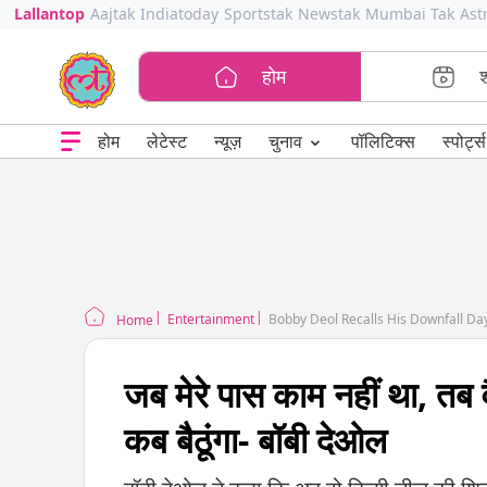
Lallantop
Aajtak
Indiatoday
Sportstak
Newstak
Mumbai Tak
Ast
होम
⌄
चुनाव
होम
लेटेस्ट
न्यूज़
पॉलिटिक्स
स्पोर्ट्स
Entertainment
Bobby Deol Recalls His Downfall Day
Home
जब मेरे पास काम नहीं था, तब व
कब बैठूंगा- बॉबी देओल