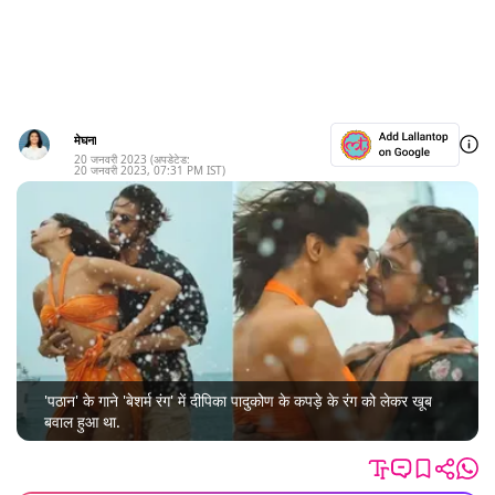
मेघना
20 जनवरी 2023
(अपडेटेड:
20 जनवरी 2023
,
07:31 PM
IST)
'पठान' के गाने 'बेशर्म रंग' में दीपिका पादुकोण के कपड़े के रंग को लेकर खूब
बवाल हुआ था.