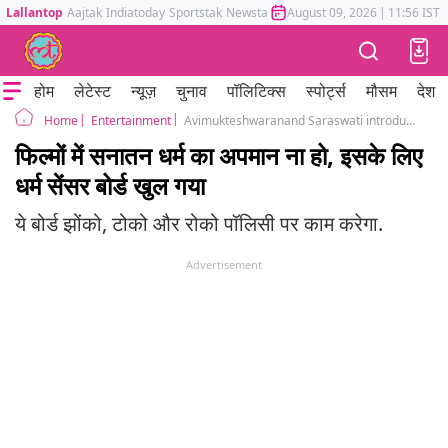
Lallantop
Aajtak
Indiatoday
Sportstak
Newstak
Mumbai Tak
August 09, 2026
Astrotak
|
11:56 IST
होम
लेटेस्ट
न्यूज़
चुनाव
पॉलिटिक्स
स्पोर्ट्स
मौसम
देश
Entertainment
Avimukteshwaranand Saraswati introduces dharma censor board to keep a check on anti-religious content
Home
फिल्मों में सनातन धर्म का अपमान ना हो, इसके लिए
धर्म सेंसर बोर्ड खुल गया
ये बोर्ड झोंको, टोको और रोको पॉलिसी पर काम करेगा.
Advertisement