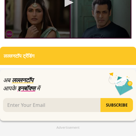
0
seconds
of
लल्लनटॉप ट्रेंडिंग
3
minutes,
36
seconds
अब
लल्लनटॉप
आपके
इनबॉक्स
में
SUBSCRIBE
Advertisement