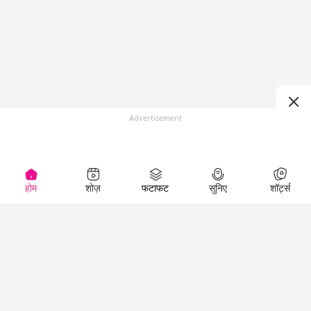
Advertisement
होम
शोज़
फटाफट
सुनिए
शॉर्ट्स
(
)
Top Shows
LallanKhas News
Entertainment
News
The Lallantop Show
Hindi Satire & Humor
Duniyadaari
Lallankhas Specials
Guest in the
Breaking News
Entertainment News
Newsroom
Top Political News
Hindi
Netanagri
Hindi
Top stories Cinema
Lallantop Baithki
Top History News
Entertainment Special
Kharcha Paani
Real Stories News
News